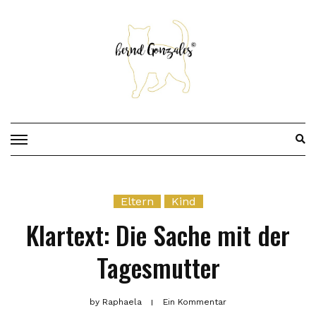
Skip
to
content
Eltern
Kind
Klartext: Die Sache mit der
Tagesmutter
by
Raphaela
Ein Kommentar