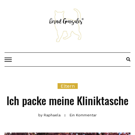
Skip
to
content
Eltern
Ich packe meine Kliniktasche
by
Raphaela
Ein Kommentar