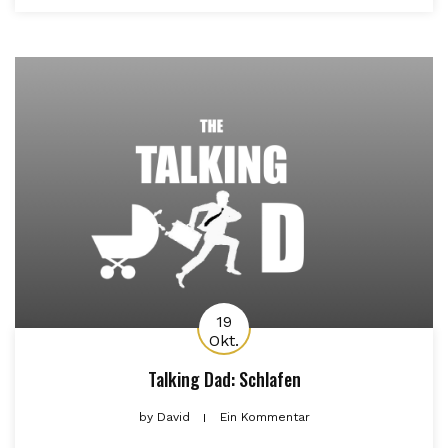
19
Okt.
Talking Dad: Schlafen
by
David
Ein Kommentar