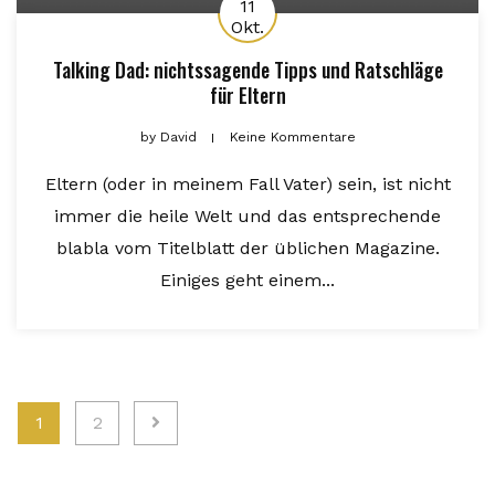
11
Okt.
Talking Dad: nichtssagende Tipps und Ratschläge
für Eltern
by
David
Keine Kommentare
Eltern (oder in meinem Fall Vater) sein, ist nicht
immer die heile Welt und das entsprechende
blabla vom Titelblatt der üblichen Magazine.
Einiges geht einem...
Seitennummerierung
1
2
der