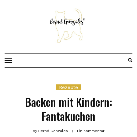
Skip
to
content
Rezepte
Backen mit Kindern:
Fantakuchen
by
Bernd Gonzales
Ein Kommentar