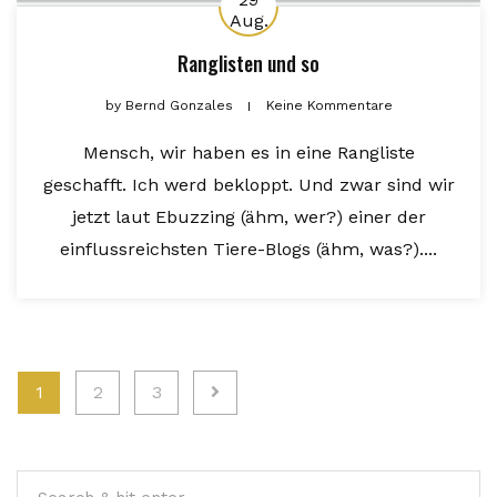
Aug.
Ranglisten und so
by
Bernd Gonzales
Keine Kommentare
Mensch, wir haben es in eine Rangliste
geschafft. Ich werd bekloppt. Und zwar sind wir
jetzt laut Ebuzzing (ähm, wer?) einer der
einflussreichsten Tiere-Blogs (ähm, was?)....
Seitennummerierung
1
2
3
der
Beiträge