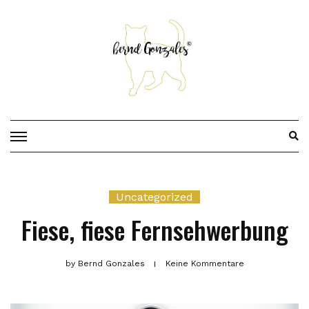
Skip
to
content
Uncategorized
Fiese, fiese Fernsehwerbung
by
Bernd Gonzales
Keine Kommentare