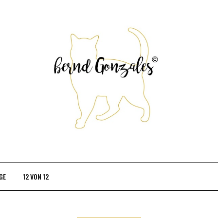
GE
12 VON 12