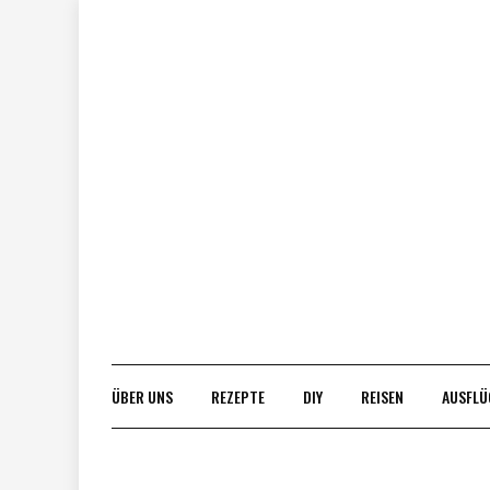
Skip
to
content
ÜBER UNS
REZEPTE
DIY
REISEN
AUSFLÜ