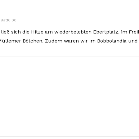
19at10:00
ieß sich die Hitze am wiederbelebten Ebertplatz, im Frei
Müllemer Bötchen. Zudem waren wir im Bobbolandia und