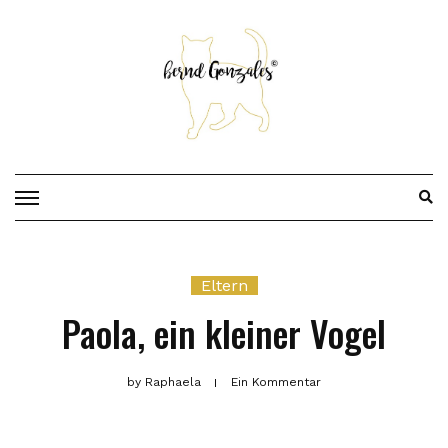
Skip
to
content
Eltern
Paola, ein kleiner Vogel
by
Raphaela
Ein Kommentar