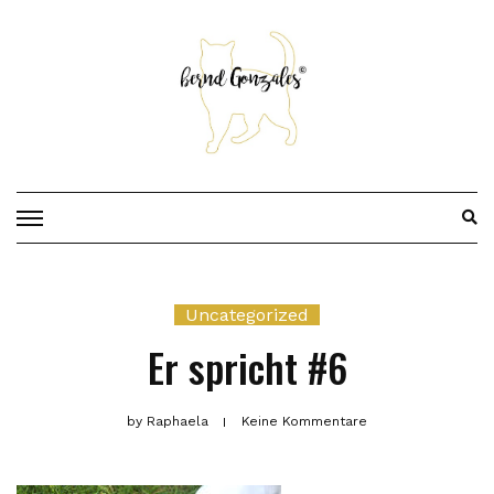
Skip
to
content
Uncategorized
Er spricht #6
by
Raphaela
Keine Kommentare