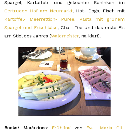
Spargel, Kartoffeln und gekochter Schinken im
Gertruden Hof am Neumarkt
, Hot- Dogs, Fisch mit
Kartoffel- Meerrettich- Püree,
Pasta mit grünem
Spargel und Frischkäse
, Chai- Tee und das erste Eis
am Stiel des Jahres (
Waldmeister
, na klar!).
Books/ Magazines
:
Frühling
von
Eva- Maria Ott-