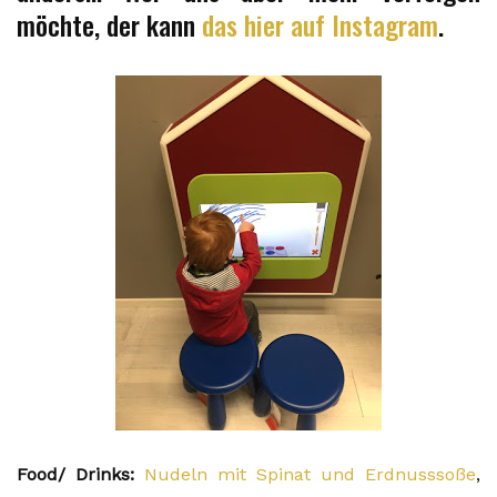
möchte, der kann
das hier auf Instagram
.
Food/ Drinks:
Nudeln mit Spinat und Erdnusssoße
,