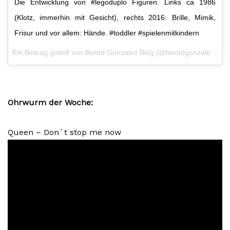
Die Entwicklung von #legoduplo Figuren. Links ca 1986
(Klotz, immerhin mit Gesicht), rechts 2016: Brille, Mimik,
Frisur und vor allem: Hände. #toddler #spielenmitkindern
Ein Beitrag geteilt von Bernd Gonzales Blog (@berndgonzales) am 23. Apr 2017 um 9:02 Uhr
Ohrwurm der Woche:
Queen – Don´t stop me now