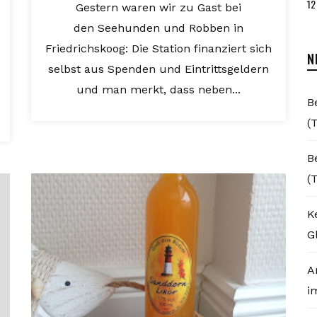
12
Gestern waren wir zu Gast bei
den Seehunden und Robben in
Friedrichskoog: Die Station finanziert sich
N
selbst aus Spenden und Eintrittsgeldern
und man merkt, dass neben...
B
(T
B
(T
K
Gl
A
i