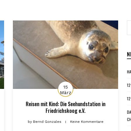
N
HA
12
15
März
12
Reisen mit Kind: Die Seehundstation in
Friedrichskoog e.V.
DA
CH
by
Bernd Gonzales
Keine Kommentare