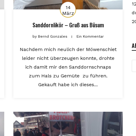
1
14
d
März
2
Sanddornlikör – Gruß aus Büsum
by
Bernd Gonzales
Ein Kommentar
A
Nachdem mich neulich der Möwenschiet
leider nicht überzeugen konnte, drohte
A
ich damit mir den Sanddornschnaps
zum Hals zu Gemüte zu führen.
Gekauft habe ich dieses...