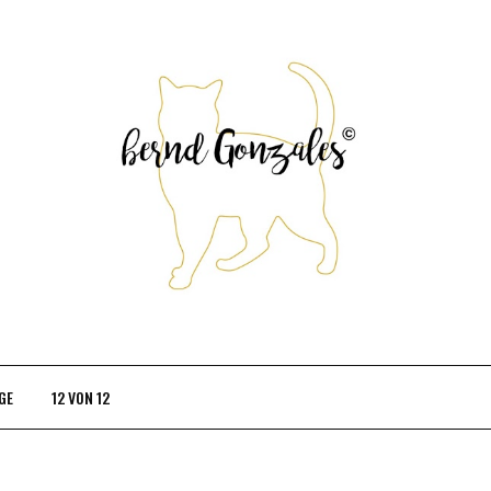
GE
12 VON 12