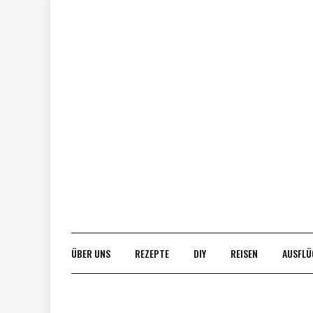
Skip
to
content
ÜBER UNS
REZEPTE
DIY
REISEN
AUSFLÜ