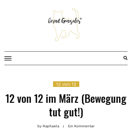
Skip
to
content
12 von 12
12 von 12 im März (Bewegung
tut gut!)
by
Raphaela
Ein Kommentar