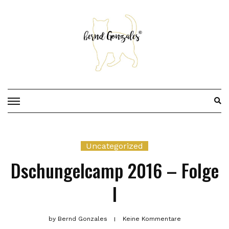
Skip
to
content
Uncategorized
Dschungelcamp 2016 – Folge
I
by
Bernd Gonzales
Keine Kommentare