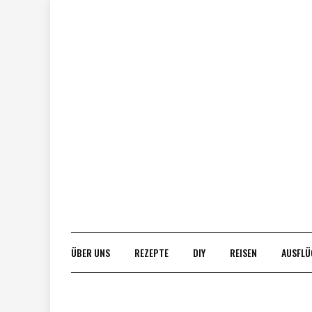
Skip
to
content
ÜBER UNS
REZEPTE
DIY
REISEN
AUSFLÜ