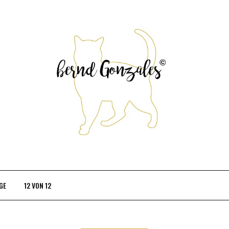
GE
12 VON 12