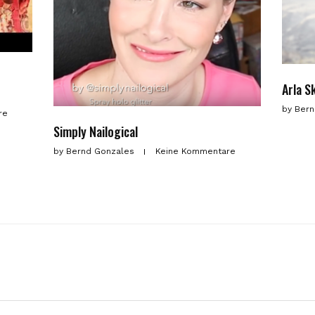
Arla S
by
Bern
re
Simply Nailogical
by
Bernd Gonzales
Keine Kommentare