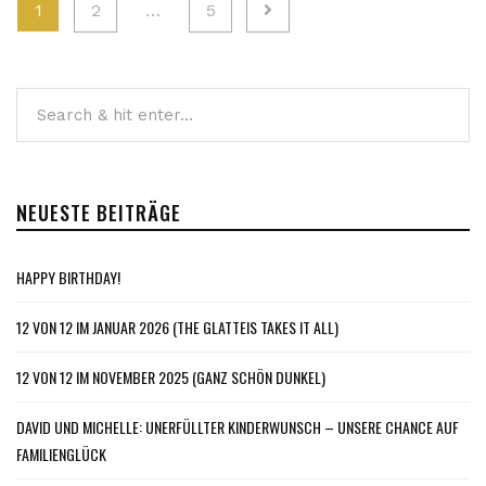
Seitennummerierung
1
2
…
5
der
Beiträge
NEUESTE BEITRÄGE
HAPPY BIRTHDAY!
12 VON 12 IM JANUAR 2026 (THE GLATTEIS TAKES IT ALL)
12 VON 12 IM NOVEMBER 2025 (GANZ SCHÖN DUNKEL)
DAVID UND MICHELLE: UNERFÜLLTER KINDERWUNSCH – UNSERE CHANCE AUF
FAMILIENGLÜCK