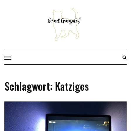
Skip
to
content
Schlagwort:
Katziges