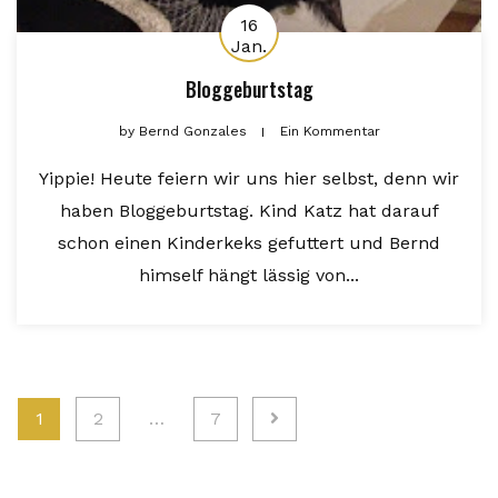
16
Jan.
Bloggeburtstag
by
Bernd Gonzales
Ein Kommentar
Yippie! Heute feiern wir uns hier selbst, denn wir
haben Bloggeburtstag. Kind Katz hat darauf
schon einen Kinderkeks gefuttert und Bernd
himself hängt lässig von...
Seitennummerierung
1
2
…
7
der