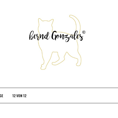
GE
12 VON 12