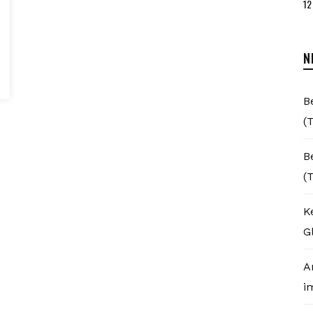
12
N
B
(T
B
(T
K
Gl
A
i