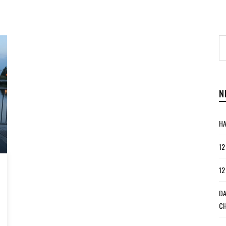
N
HA
12
12
DA
CH