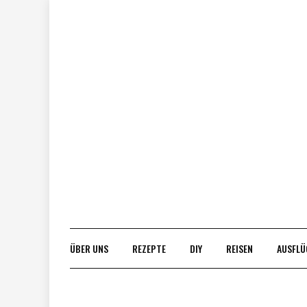
Skip
to
content
ÜBER UNS
REZEPTE
DIY
REISEN
AUSFLÜ