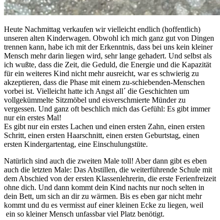
Heute Nachmittag verkaufen wir vielleicht endlich (hoffentlich)
unseren alten Kinderwagen. Obwohl ich mich ganz gut von Dingen
trennen kann, habe ich mit der Erkenntnis, dass bei uns kein kleiner
Mensch mehr darin liegen wird, sehr lange gehadert. Und selbst als
ich wußte, dass die Zeit, die Geduld, die Energie und die Kapazität
für ein weiteres Kind nicht mehr ausreicht, war es schwierig zu
akzeptieren, dass die Phase mit einem zu-schiebenden-Menschen
vorbei ist. Vielleicht hatte ich Angst all´ die Geschichten um
vollgekümmelte Sitzmöbel und eisverschmierte Münder zu
vergessen. Und ganz oft beschlich mich das Gefühl: Es gibt immer
nur ein erstes Mal!
Es gibt nur ein erstes Lachen und einen ersten Zahn, einen ersten
Schritt, einen ersten Haarschnitt, einen ersten Geburtstag, einen
ersten Kindergartentag, eine Einschulungstüte.
Natürlich sind auch die zweiten Male toll! Aber dann gibt es eben
auch die letzten Male: Das Abstillen, die weiterführende Schule mit
dem Abschied von der ersten Klassenlehrerin, die erste Ferienfreizeit
ohne dich. Und dann kommt dein Kind nachts nur noch selten in
dein Bett, um sich an dir zu wärmen. Bis es eben gar nicht mehr
kommt und du es vermisst auf einer kleinen Ecke zu liegen, weil
ein so kleiner Mensch unfassbar viel Platz benötigt.