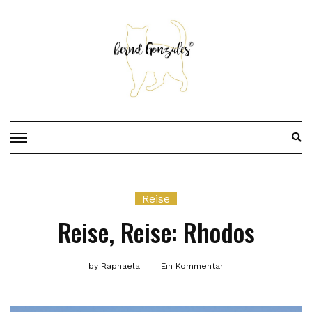
Skip
to
content
Reise
Reise, Reise: Rhodos
by
Raphaela
Ein Kommentar