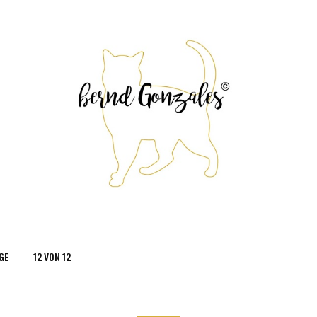
GE
12 VON 12