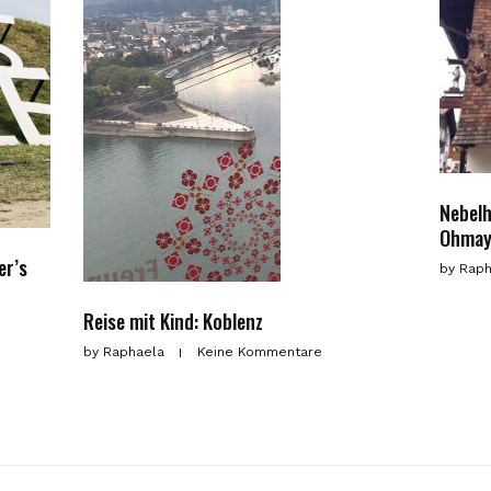
Nebelh
Ohmay
er’s
by
Raph
Reise mit Kind: Koblenz
by
Raphaela
Keine Kommentare