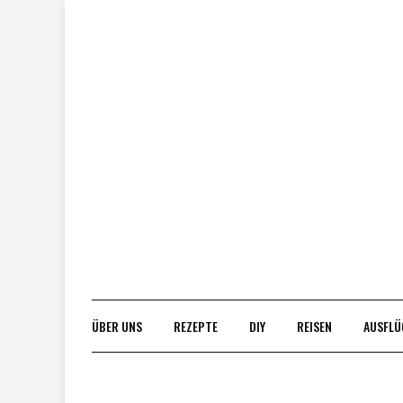
Skip
to
content
ÜBER UNS
REZEPTE
DIY
REISEN
AUSFLÜ