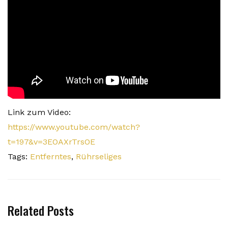
Link zum Video:
https://www.youtube.com/watch?
t=197&v=3EOAXrTrsOE
Tags:
Entferntes
,
Rührseliges
Related Posts