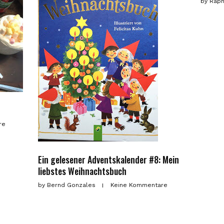
by
Raph
re
Ein gelesener Adventskalender #8: Mein
liebstes Weihnachtsbuch
by
Bernd Gonzales
Keine Kommentare