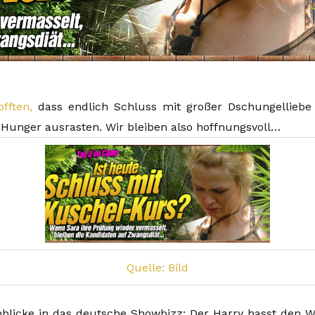
fften,
dass endlich Schluss mit großer Dschungelliebe i
 Hunger ausrasten. Wir bleiben also hoffnungsvoll…
Quelle: Bild
blicke in das deutsche Showbizz: Der Harry hasst den Wa