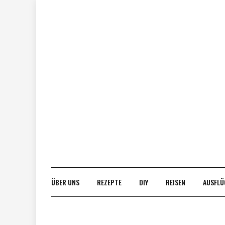
Skip
to
content
ÜBER UNS
REZEPTE
DIY
REISEN
AUSFLÜ