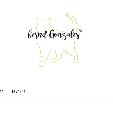
GE
12 VON 12