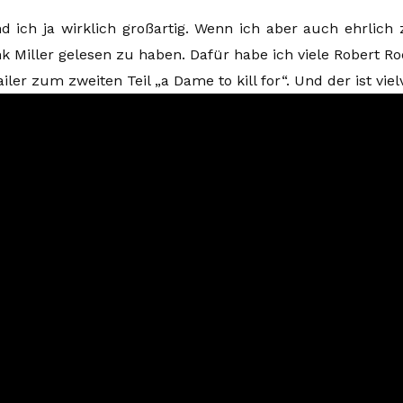
d ich ja wirklich großartig. Wenn ich aber auch ehrlich
k Miller gelesen zu haben. Dafür habe ich viele Robert R
ailer zum zweiten Teil „a Dame to kill for“. Und der ist vi