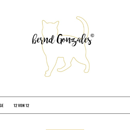
GE
12 VON 12