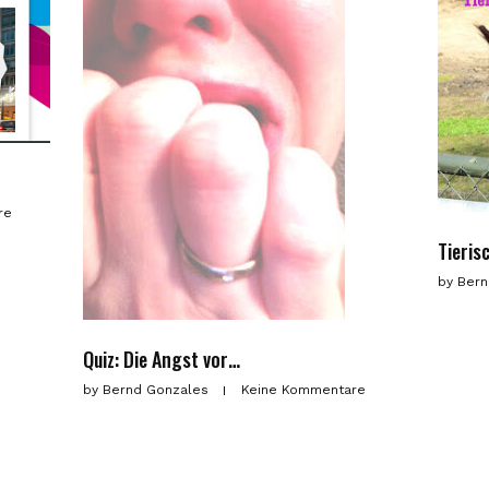
re
Tieris
by
Bern
Quiz: Die Angst vor…
by
Bernd Gonzales
Keine Kommentare