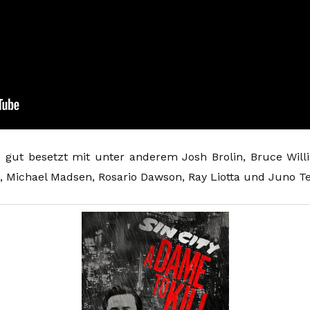
gut besetzt mit unter anderem Josh Brolin, Bruce Willi
a, Michael Madsen, Rosario Dawson, Ray Liotta und Juno T