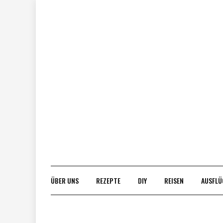
Skip
to
content
ÜBER UNS
REZEPTE
DIY
REISEN
AUSFLÜ