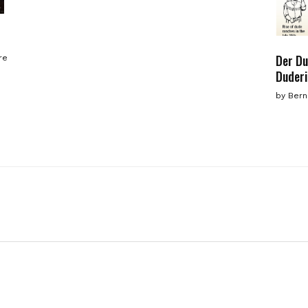
Der Du
re
Duder
by
Bern