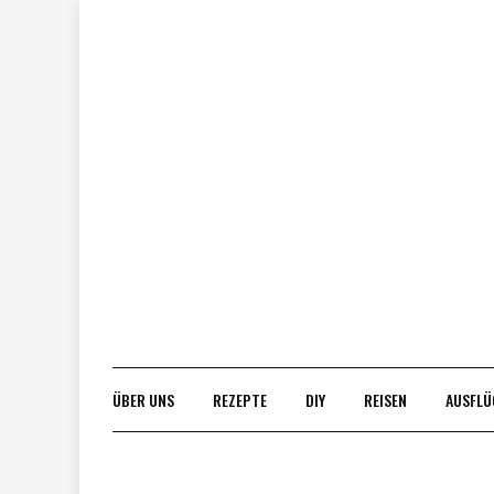
Skip
to
content
ÜBER UNS
REZEPTE
DIY
REISEN
AUSFLÜ