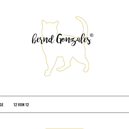
GE
12 VON 12